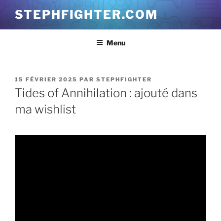
Aller
STEPHFIGHTER.COM
au
contenu
principal
Menu
PUBLIÉ
15 FÉVRIER 2025
PAR
STEPHFIGHTER
LE
Tides of Annihilation : ajouté dans
ma wishlist