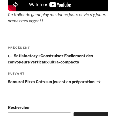
Ce trailer de gameplay me donne juste envie d’y jouer,
prenez moi argent !
Navigation
Article
PRÉCÉDENT
de
précédent
Satisfactory : Construisez Facilement des
l’article
convoyeurs verticaux ultra-compacts
Article
SUIVANT
suivant
Samurai Pizza Cats : un jeu est en préparation
Rechercher